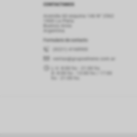
CONTACTANOS
Avenida 60 esquina 146 N° 2562
1900 La Plata
Buenos Aires
Argentina
Formulario de contacto
(0221) 4168900
ventas
@grupoelnene.com.ar
L-V: 8:00 hs - 21:00 hs.
D: 8:00 hs - 13:00 hs / 17:00
hs - 21:00 hs.