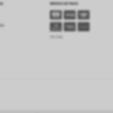
SA
MEDIOS DE PAGO
tes
Ver más