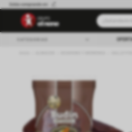
Estás comprando en:
¿Qué producto b
Términos má
OFERT
CATEGORIAS
Leche
ALMACEN
DESAYUNO Y MERIENDA
GALLETIT
Queso
almacen
Cerveza
Galletitas
lacteos
Yerba
verduleria
Aceite
Cafe
carniceria
Fideos