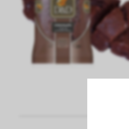
fiambreria
Papel Higienico
Pan
panaderia
pastas frescas
congelados
bebidas sin alcohol
bebidas con alcohol
vinos
limpieza