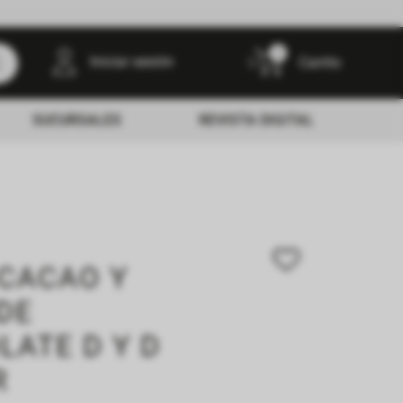
0
Iniciar sesión
SUCURSALES
REVISTA DIGITAL
 CACAO Y
DE
LATE D Y D
R