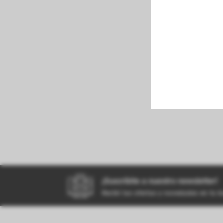
perfumeria
kiosco
bazar
¡Suscribite a nuestro newsletter!
Recibí las ofertas y novedades en tu 