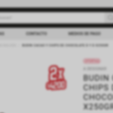
uscas?
s buscados
AS
CONTACTO
MEDIOS DE PAGO
AS DULCES
BUDIN CACAO Y CHIPS DE CHOCOLATE D Y D X250GR
OFERTAS
A DESIGNAR
BUDIN
CHIPS 
CHOCO
X250G