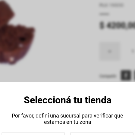
PLU
:
190030
$
4200
,
0
Compartir:
Seleccioná tu tienda
Descripción
Datos Técnico
Por favor, definí una sucursal para verificar que
estamos en tu zona