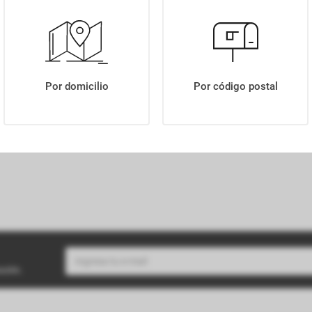
BUDIN CACAO Y CHIPS DE CHOCOLATE D Y D X250GR
Por domicilio
Por código postal
buzón.