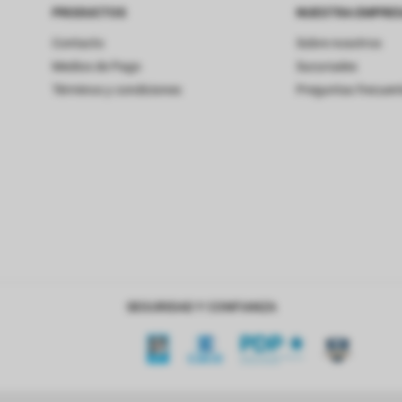
PRODUCTOS
NUESTRA EMPRE
Contacto
Sobre nosotros
Medios de Pago
Sucursales
Términos y condiciones
Preguntas frecuen
SEGURIDAD Y CONFIANZA