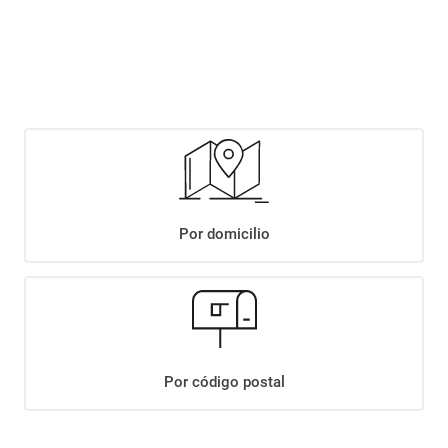
$
1399
,
90
Agregar
Compartir:
Por domicilio
+
Descripción
+
BIZCOCHOS DON SATUR GRASA 200GR
Datos Técnicos
Por código postal
¡Suscribite a nuestro newsletter!
Recibí las ofertas y novedades en tu buzón.