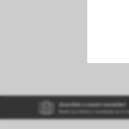
perfumeria
kiosco
bazar
¡Suscribite a nuestro newsletter!
Recibí las ofertas y novedades en tu 