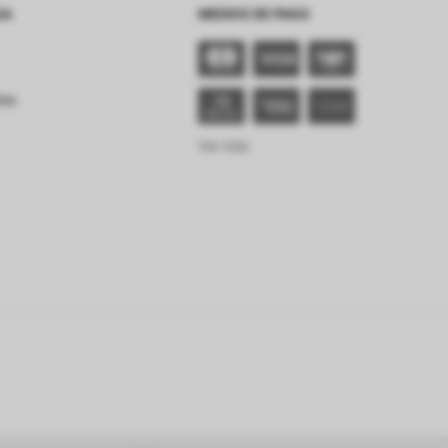
SA
MEDIOS DE PAGO
tes
Ver más