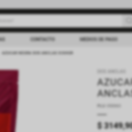
uscas?
s buscados
AS
CONTACTO
MEDIOS DE PAGO
AZUCAR NEGRA DOS ANCLAS X300GR
DOS ANCLAS
AZUCA
ANCLA
PLU
:
350063
$
3149
,
9