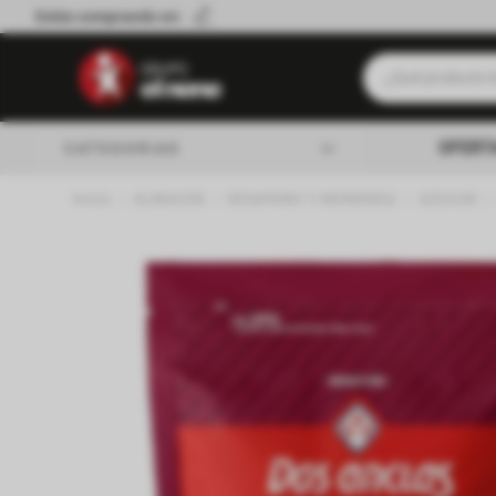
Estás comprando en:
¿Qué producto b
Términos má
OFERT
CATEGORIAS
Leche
ALMACEN
DESAYUNO Y MERIENDA
AZUCAR
Queso
almacen
Cerveza
Yerba
lacteos
Galletitas
verduleria
Aceite
Fideos
carniceria
Cafe