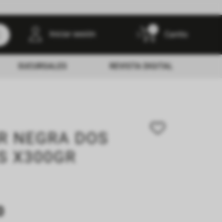
0
Iniciar sesión
SUCURSALES
REVISTA DIGITAL
R NEGRA DOS
S X300GR
0