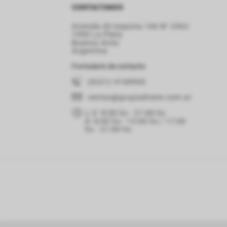
CONTACTANOS
Avenida 60 esquina 146 N° 2562
1900 La Plata
Buenos Aires
Argentina
Formulario de contacto
(0221) 4168900
ventas
@grupoelnene.com.ar
L-V: 8:00 hs - 21:00 hs.
D: 8:00 hs - 13:00 hs / 17:00
hs - 21:00 hs.