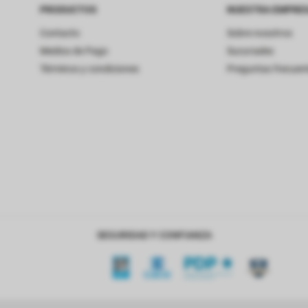
PRODUCTOS
NUESTRA EMPRE
Contacto
Sobre nosotros
Medios de Pago
Sucursales
Términos y condiciones
Preguntas frecuen
SEGURIDAD Y CONFIANZA