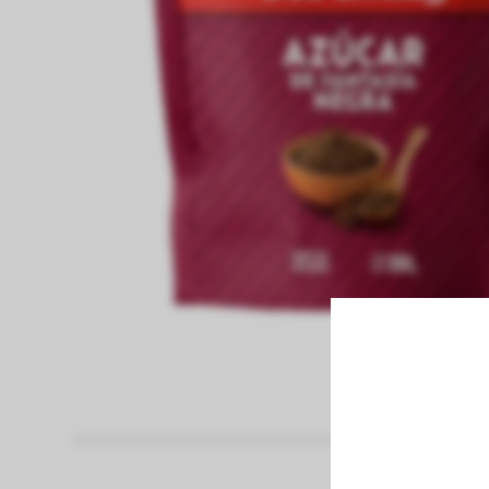
fiambreria
Pan
Azucar
panaderia
pastas frescas
congelados
bebidas sin alcohol
bebidas con alcohol
vinos
limpieza