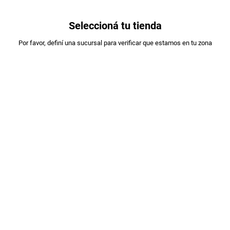
0
Seleccioná tu tienda
Estás en:
Por favor, definí una sucursal para verificar que estamos en tu zona
LEDESMA
AZUCAR LEDESMA RUBIA MASCABO
X800GR
PLU
:
20460