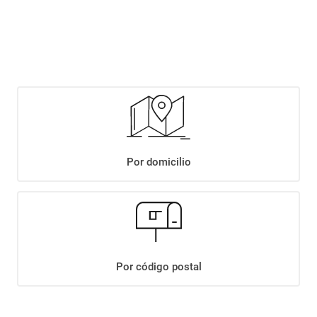
$
2499
,
00
Agregar
Compartir:
Por domicilio
+
Descripción
+
AZUCAR LEDESMA RUBIA MASCABO X800GR
Datos Técnicos
Por código postal
¡Suscribite a nuestro newsletter!
Recibí las ofertas y novedades en tu buzón.