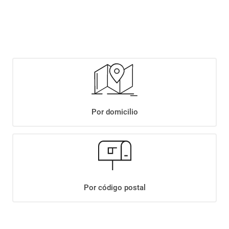
$
1399
,
90
Agregar
Compartir:
Por domicilio
+
Descripción
+
AZUCAR DE LA FAMILIA TIPO A X1KG
Datos Técnicos
Por código postal
¡Suscribite a nuestro newsletter!
Recibí las ofertas y novedades en tu buzón.