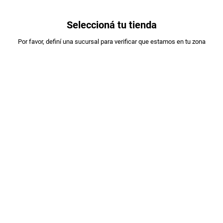
0
Seleccioná tu tienda
Estás en:
Por favor, definí una sucursal para verificar que estamos en tu zona
A DESIGNAR
AZUCAR DE LA FAMILIA TIPO A X1KG
PLU
:
843019