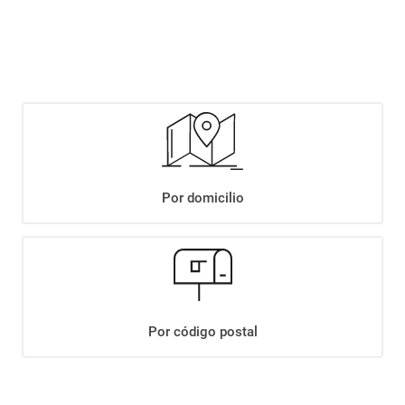
$
3149
,
90
Agregar
Compartir:
Por domicilio
+
Descripción
+
SNACK TAKIS XPLOSION X85GR
Datos Técnicos
Por código postal
¡Suscribite a nuestro newsletter!
Recibí las ofertas y novedades en tu buzón.