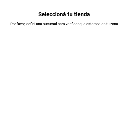
0
Seleccioná tu tienda
Estás en:
Por favor, definí una sucursal para verificar que estamos en tu zona
A DESIGNAR
SNACK TAKIS XPLOSION X85GR
PLU
:
964460