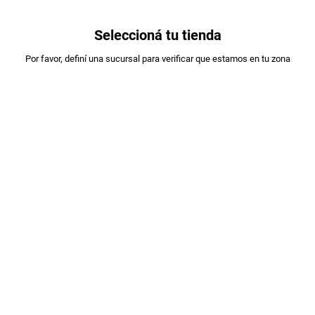
0
Seleccioná tu tienda
Estás en:
Por favor, definí una sucursal para verificar que estamos en tu zona
A DESIGNAR
SNACK TRIANGULITO TOSTI JAMON
X100GR
PLU
:
8392599