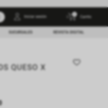
0
Iniciar sesión
SUCURSALES
REVISTA DIGITAL
OS QUESO X
0