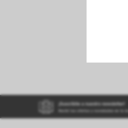
perfumeria
kiosco
bazar
¡Suscribite a nuestro newsletter!
Recibí las ofertas y novedades en tu 