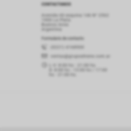
CONTACTANOS
Avenida 60 esquina 146 N° 2562
1900 La Plata
Buenos Aires
Argentina
Formulario de contacto
(0221) 4168900
ventas
@grupoelnene.com.ar
L-V: 8:00 hs - 21:00 hs.
D: 8:00 hs - 13:00 hs / 17:00
hs - 21:00 hs.