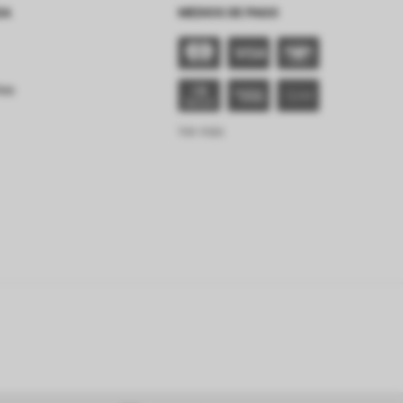
SA
MEDIOS DE PAGO
tes
Ver más