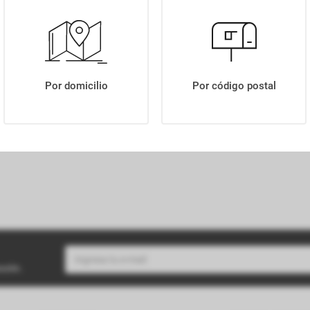
CHEETOS QUESO X 140GR
Por domicilio
Por código postal
buzón.