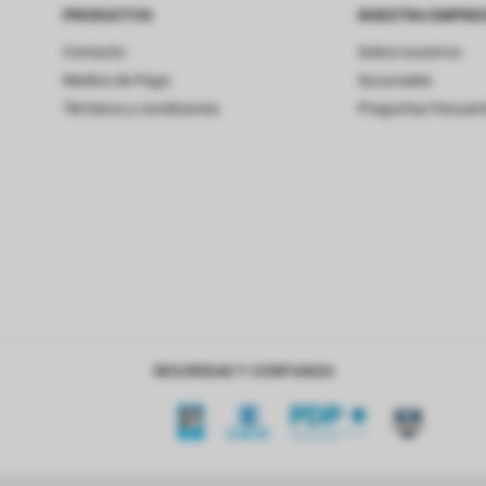
PRODUCTOS
NUESTRA EMPRE
Contacto
Sobre nosotros
Medios de Pago
Sucursales
Términos y condiciones
Preguntas frecuen
SEGURIDAD Y CONFIANZA