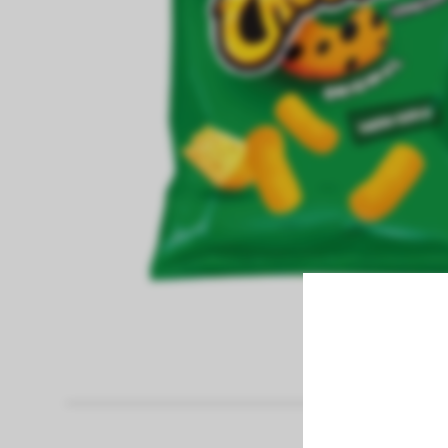
fiambreria
Papel Higienico
Pan
panaderia
pastas frescas
congelados
bebidas sin alcohol
bebidas con alcohol
vinos
limpieza