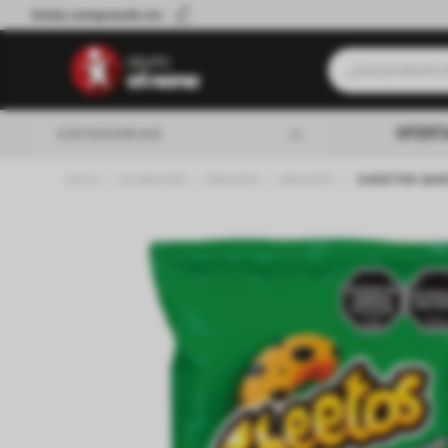
Estás comprando en:
¿Qué producto b
Términos má
OFERT
CATEGORIAS
Leche
ALMACEN
SNACKS
SNACKS
CHEETOS QUE
Queso
almacen
Cerveza
Galletitas
lacteos
Yerba
verduleria
Aceite
Cafe
carniceria
Fideos