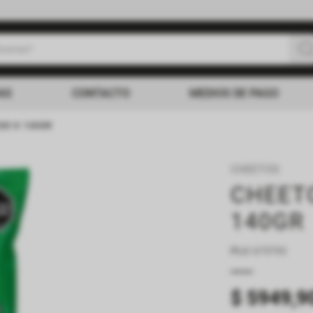
uscas?
s buscados
AS
CONTACTO
MEDIOS DE PAGO
SO X 140GR
CHEETOS
CHEET
140GR
PLU
:
675793
$
5949
,
9