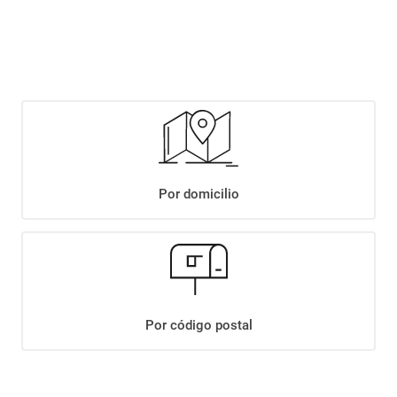
$
1999
,
90
Agregar
Compartir:
Por domicilio
+
Descripción
+
PALITOS SALADOS TUNKI X250GR EXC.
Datos Técnicos
Por código postal
¡Suscribite a nuestro newsletter!
Recibí las ofertas y novedades en tu buzón.