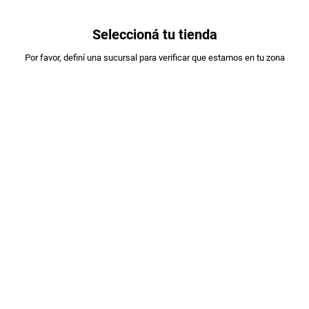
0
Seleccioná tu tienda
Estás en:
Por favor, definí una sucursal para verificar que estamos en tu zona
COMPRAPYME
PALITOS SALADOS TUNKI X250GR EXC.
PLU
:
573551