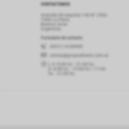
CONTACTANOS
Avenida 60 esquina 146 N° 2562
1900 La Plata
Buenos Aires
Argentina
Formulario de contacto
(0221) 4168900
ventas
@grupoelnene.com.ar
L-V: 8:00 hs - 21:00 hs.
D: 8:00 hs - 13:00 hs / 17:00
hs - 21:00 hs.