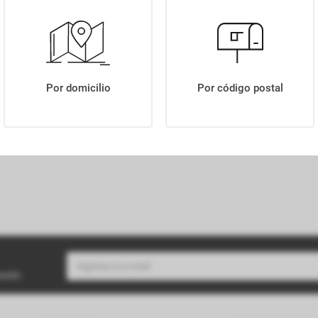
NACHOS MACRITAS QUESO Y JALAPEÑO X90GR
Por domicilio
Por código postal
buzón.