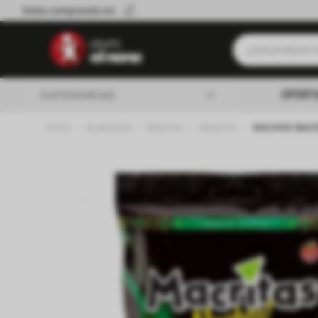
Estás comprando en:
¿Qué producto b
Términos má
OFERT
CATEGORIAS
Leche
ALMACEN
SNACKS
SNACKS
NACHOS MACR
Queso
almacen
Cerveza
Galletitas
lacteos
Cafe
verduleria
Yerba
Aceite
carniceria
Fideos