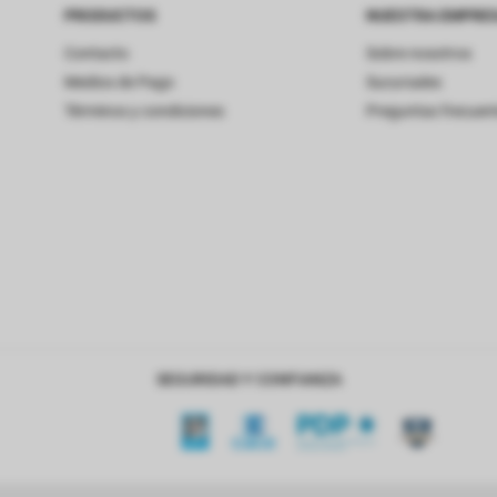
PRODUCTOS
NUESTRA EMPRE
Contacto
Sobre nosotros
Medios de Pago
Sucursales
Términos y condiciones
Preguntas frecuen
SEGURIDAD Y CONFIANZA