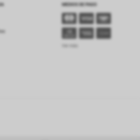
SA
MEDIOS DE PAGO
tes
Ver más