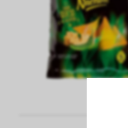
fiambreria
Papel Higienico
Pan
panaderia
pastas frescas
congelados
bebidas sin alcohol
bebidas con alcohol
vinos
limpieza