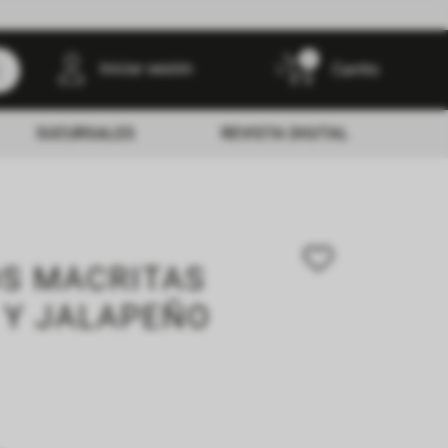
0
Iniciar sesión
SUCURSALES
REVISTA DIGITAL
S MACRITAS
 Y JALAPEÑO