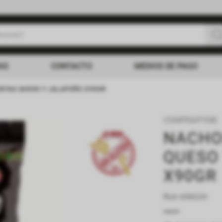
uscas?
s buscados
AS
CONTACTO
MEDIOS DE PAGO
ITAS QUESO Y JALAPEÑO X90GR
COMPRAPYME
NACHO
QUESO
X90GR
PLU
:
4380239