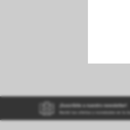
perfumeria
kiosco
bazar
¡Suscribite a nuestro newsletter!
Recibí las ofertas y novedades en tu 