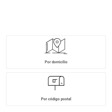
Este producto se encuentra agotado temporalmente. Completá tus datos y
te avisaremos cuando haya stock disponible.
Notificarme si hay stock
Por domicilio
+
Descripción
+
VEGGIE STICKS GARBANZOS F.HIER.X50GR
Por código postal
Datos Técnicos