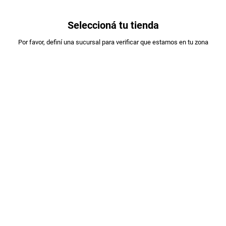
0
Seleccioná tu tienda
Estás en:
Por favor, definí una sucursal para verificar que estamos en tu zona
COMPRAPYME
VEGGIE STICKS GARBANZOS F.HIER.X50GR
PLU
:
43302