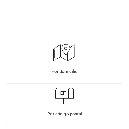
Este producto se encuentra agotado temporalmente. Completá tus datos y
te avisaremos cuando haya stock disponible.
Notificarme si hay stock
Por domicilio
+
Descripción
+
SALADIX SNACK PAPAS BARBACOA X50GR
Por código postal
Datos Técnicos