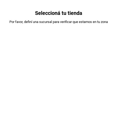
0
Seleccioná tu tienda
Estás en:
Por favor, definí una sucursal para verificar que estamos en tu zona
SALADIX
SALADIX SNACK PAPAS BARBACOA X50GR
PLU
:
2203301