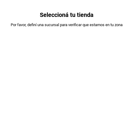
0
Seleccioná tu tienda
Estás en:
Por favor, definí una sucursal para verificar que estamos en tu zona
SALADIX
SALADIX SNACK PAPAS CHEDDAR X72GR
PLU
:
2203158