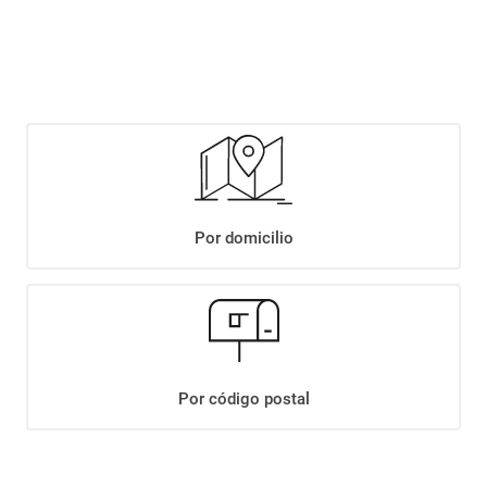
$
2949
,
90
Agregar
Compartir:
Por domicilio
+
Descripción
+
SALADIX SNACK PAPAS CHEDDAR X72GR
Datos Técnicos
Por código postal
¡Suscribite a nuestro newsletter!
Recibí las ofertas y novedades en tu buzón.