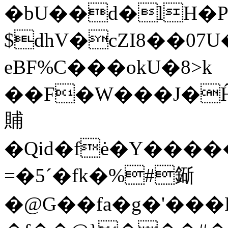
�bU��d�lH�P
$dhV�cZI8��07
eBF%C���okU�8>k
��F�W���J�Ĥ�
䝵
�Qid�fė�Y���
=�5´�fk�%#䤺
�@G��fa�g�'���