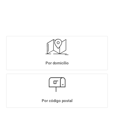
Este producto se encuentra agotado temporalmente. Completá tus datos y
te avisaremos cuando haya stock disponible.
Notificarme si hay stock
Por domicilio
+
Descripción
+
MANI PELADO SALADO KRACHITOS X 110 G
Por código postal
Datos Técnicos