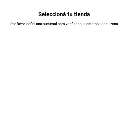
0
Seleccioná tu tienda
Estás en:
Por favor, definí una sucursal para verificar que estamos en tu zona
KRACHITO
MANI PELADO SALADO KRACHITOS X 110 G
PLU
:
208899