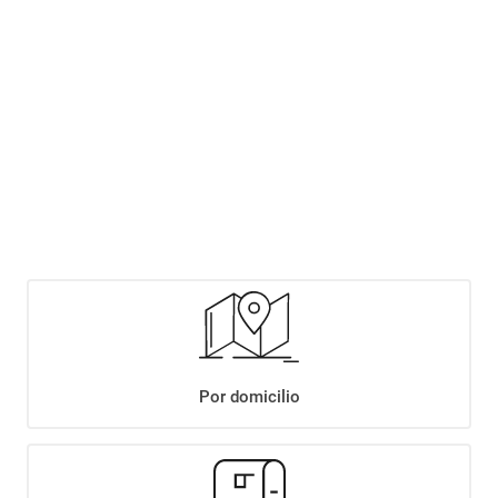
$
399
,
90
Agregar
OFERTAS
HEINEKEN
Por domicilio
CERVEZA HEINEKEN LATA X473CC
$
3749
,
88