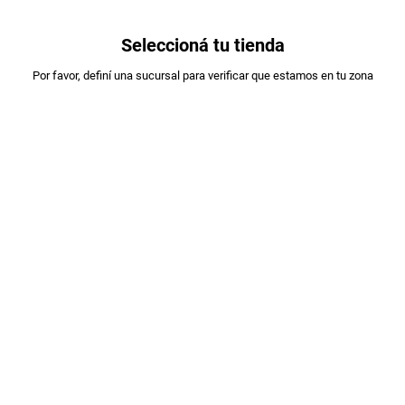
0
Seleccioná tu tienda
Estás en:
Por favor, definí una sucursal para verificar que estamos en tu zona
2do Al 50%
Filtrar
2
productos
OFERTAS
ARCOR
TURRON ARCOR 25GR.