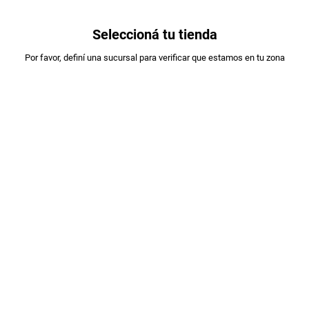
0
Seleccioná tu tienda
Estás en:
Por favor, definí una sucursal para verificar que estamos en tu zona
COMPRAPYME
PAPAS FRITAS LEQ´S CORTE AMERICANO
X480GR
PLU
:
438074