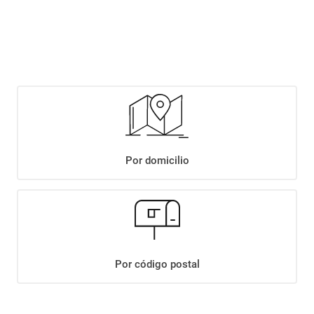
$
9199
,
90
Agregar
Compartir:
Por domicilio
+
Descripción
+
PAPAS FRITAS LEQ´S CORTE AMERICANO X480GR
Datos Técnicos
Por código postal
¡Suscribite a nuestro newsletter!
Recibí las ofertas y novedades en tu buzón.