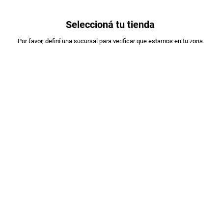
0
Seleccioná tu tienda
Estás en:
Por favor, definí una sucursal para verificar que estamos en tu zona
OFERTAS
CORONA
CERVEZA CORONA BOTELLA X710CC
PLU
:
36371