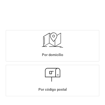
$
5899
,
90
$
7489
,
90
Agregar
Compartir:
Por domicilio
+
Descripción
+
CERVEZA CORONA BOTELLA X710CC
Datos Técnicos
Por código postal
¡Suscribite a nuestro newsletter!
Recibí las ofertas y novedades en tu buzón.